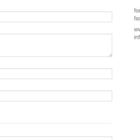
fo
fa
ww
in